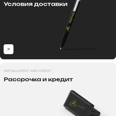
Электровелосипеды
Запчасти
Электроскутеры
Аккумуляторы
Электротрициклы
Шины, камеры, колодки
Электросамокаты
Шлемы, каски и защита
Перейти в каталог
Для клиентов
Рассрочка
Обзоры
FAqs
Доставка и оплата
и кредит
Контакты
Мы онлайн
8 (800) 700-60-51
Консультация, вопросы
по заказу
Как дойти к нам
+7 995 270-77-29
Консультация, вопросы
г. Новосибирск, ул. Толстого
по запчастям и сервиса.
д.133, первый этаж
г. Новосибирск, Проспект
Карла маркса, 29
ИП Хрястов В.В.