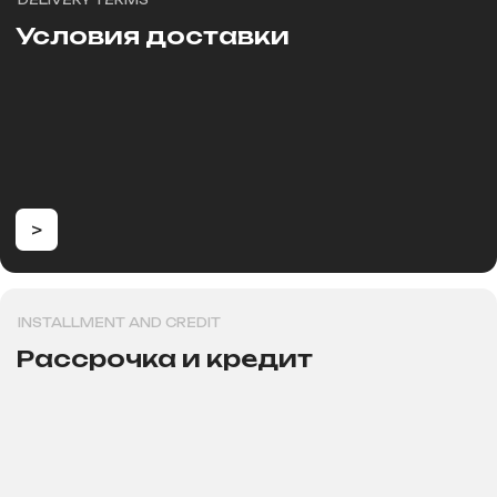
Электросамокаты
Шлемы, каски и защита
Перейти в каталог
Для клиентов
Рассрочка
Обзоры
FAqs
Доставка и оплата
и кредит
Контакты
Мы онлайн
8 (800) 700-60-51
Консультация, вопросы
по заказу
Как дойти к нам
+7 995 270-77-29
Консультация, вопросы
г. Новосибирск, ул. Толстого
по запчастям и сервиса.
д.133, первый этаж
г. Новосибирск, Проспект
Карла маркса, 29
ИП Хрястов В.В.
Магазин "Погнали!"
Политика конфиденциальности