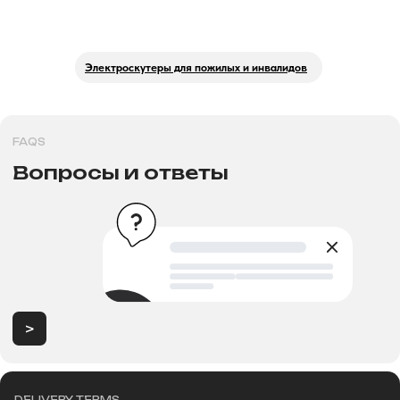
Электроскутеры для пожилых и инвалидов
>
Продажа электротранспорта в
Новосибирске
Категории
Аксессуары
Электровелосипеды
Запчасти
Электроскутеры
Аккумуляторы
Электротрициклы
Шины, камеры, колодки