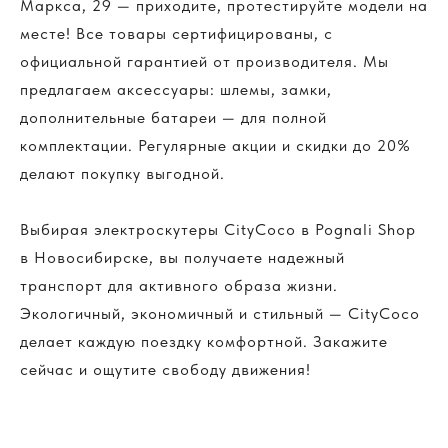
DELIVERY TERMS
Маркса, 29 — приходите, протестируйте модели на
Условия доставки
месте! Все товары сертифицированы, с
официальной гарантией от производителя. Мы
предлагаем аксессуары: шлемы, замки,
дополнительные батареи — для полной
комплектации. Регулярные акции и скидки до 20%
>
делают покупку выгодной.
INSTALLMENT AND CREDIT
Выбирая электроскутеры CityCoco в Pognali Shop
Рассрочка и кредит
в Новосибирске, вы получаете надежный
транспорт для активного образа жизни.
Экологичный, экономичный и стильный — CityCoco
делает каждую поездку комфортной. Закажите
>
сейчас и ощутите свободу движения!
PAYMENT
Способы оплат