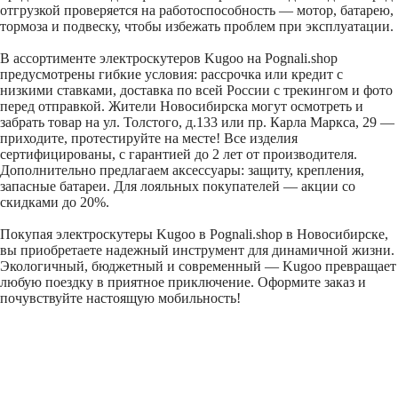
отгрузкой проверяется на работоспособность — мотор, батарею,
тормоза и подвеску, чтобы избежать проблем при эксплуатации.
Электроскутеры Kugoo
В ассортименте электроскутеров Kugoo на Pognali.shop
предусмотрены гибкие условия: рассрочка или кредит с
<
низкими ставками, доставка по всей России с трекингом и фото
Главная
»
Каталог
» Электроскутеры »
Электроскутеры Kugoo
перед отправкой. Жители Новосибирска могут осмотреть и
забрать товар на ул. Толстого, д.133 или пр. Карла Маркса, 29 —
приходите, протестируйте на месте! Все изделия
сертифицированы, с гарантией до 2 лет от производителя.
Дополнительно предлагаем аксессуары: защиту, крепления,
запасные батареи. Для лояльных покупателей — акции со
скидками до 20%.
Покупая электроскутеры Kugoo в Pognali.shop в Новосибирске,
вы приобретаете надежный инструмент для динамичной жизни.
Экологичный, бюджетный и современный — Kugoo превращает
любую поездку в приятное приключение. Оформите заказ и
почувствуйте настоящую мобильность!