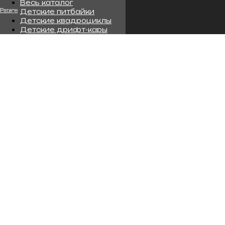
Весь каталог
Детские питбайки
Детские квадроциклы
Детские дрифт-кары