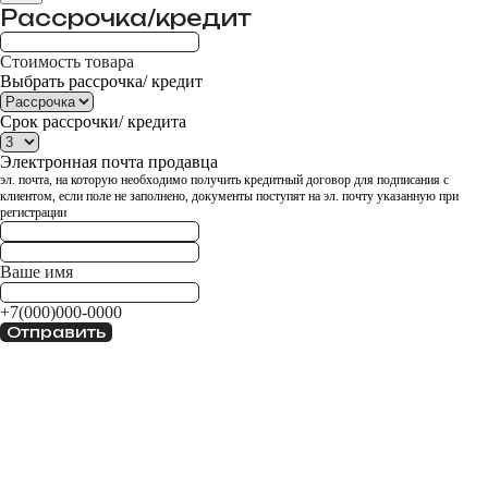
Рассрочка/кредит
Стоимость товара
Выбрать рассрочка/ кредит
Срок рассрочки/ кредита
Электронная почта продавца
эл. почта, на которую необходимо получить кредитный договор для подписания с
клиентом, если поле не заполнено, документы поступят на эл. почту указанную при
регистрации
Ваше имя
ПОГНАЛИ
+7(000)000-0000
Отправить
Категории
Электровелосипеды
Электроскутеры
Электротрициклы
Электросамокаты
Аксессуары
Запчасти