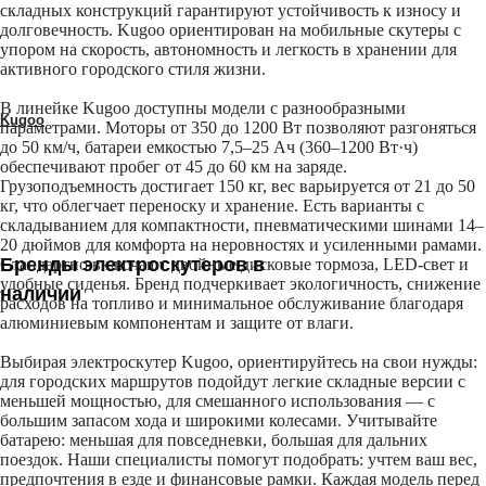
GT
складных конструкций гарантируют устойчивость к износу и
долговечность. Kugoo ориентирован на мобильные скутеры с
упором на скорость, автономность и легкость в хранении для
OKLA
активного городского стиля жизни.
В линейке Kugoo доступны модели с разнообразными
Kugoo
параметрами. Моторы от 350 до 1200 Вт позволяют разгоняться
до 50 км/ч, батареи емкостью 7,5–25 Ач (360–1200 Вт·ч)
обеспечивают пробег от 45 до 60 км на заряде.
Siberton
Грузоподъемность достигает 150 кг, вес варьируется от 21 до 50
кг, что облегчает переноску и хранение. Есть варианты с
складыванием для компактности, пневматическими шинами 14–
White Siberia
20 дюймов для комфорта на неровностях и усиленными рамами.
Бренды электроскутеров в
Стандартно включают двойные дисковые тормоза, LED-свет и
удобные сиденья. Бренд подчеркивает экологичность, снижение
наличии
расходов на топливо и минимальное обслуживание благодаря
алюминиевым компонентам и защите от влаги.
Выбирая электроскутер Kugoo, ориентируйтесь на свои нужды:
для городских маршрутов подойдут легкие складные версии с
меньшей мощностью, для смешанного использования — с
большим запасом хода и широкими колесами. Учитывайте
батарею: меньшая для повседневки, большая для дальних
поездок. Наши специалисты помогут подобрать: учтем ваш вес,
предпочтения в езде и финансовые рамки. Каждая модель перед