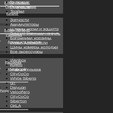
Грузовые
корзина
Прогулочные
Трайки
Рассрочка
Аренда для курьеров
Запчасти
|
Аккумуляторы
Шлемы, каски и защита
|
Регион
Зимние варежки на руль
Багажники, корзины,
сумки, держатели
Шины, камеры, колодки
Все аксессуары
Регион
Wenbox
Kugoo
Maikaolin
CityCoCo
White Siberia
GT
Disiyuan
Velocifero
CityCoCo
Siberton
OKLA