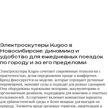
Обзоры
Клиентам
Электроскутеры Kugoo в
Новосибирске: динамика и
Контакты
удобство для ежедневных поездок
по городу и за его пределами
корзина
Электроскутеры Kugoo сочетают современные технологии с
для дачников
практичностью, делая передвижение проще и комфортнее.
Бренд фокусируется на моделях, которые упрощают рутинные
курьеров
Wenbox
перемещения, экономят силы и подходят для разных сценариев.
для города
Они оборудованы надежными моторами, аккумуляторами и
эргономичным дизайном, подходящим для новичков и опытных
Maikaolin
пользователей. Ассортимент включает компактные варианты
для урбанистической среды и более мощные для выездов на
природу. Элементы вроде дисковых тормозов, амортизации и