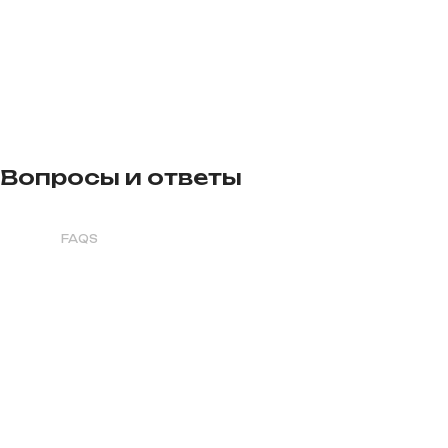
ИП Хрястов В.В.
Магазин "Погнали!"
Как дойти к нам
+7 995 270-77-29
Консультация, вопросы
по запчастям и
сервиса.