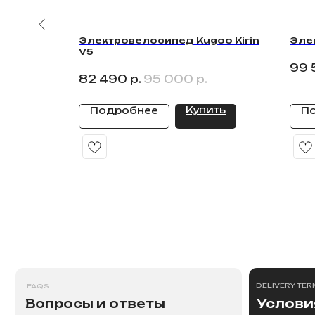
е, на
Электровелосипед Kugoo Kirin
Эле
в
V5
99 
82 490
р.
95 000
р.
ить
Купить
Подробнее
П
DELIVERY TERMS
FAQS
ПОГНАЛИ
Вопросы и ответы
Условия до
>
>