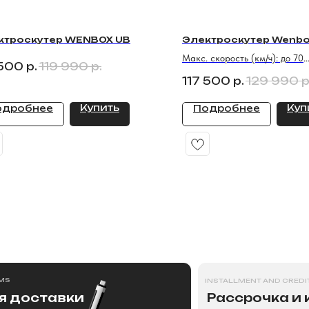
ктроскутер WENBOX UB
Электроскутер Wenbo
Макс. скорость (км/ч): до 70
500
р.
119 990
р.
Запас хода / Пробег на одно
117 500
р.
129 990
р
(км): с АКБ 60В/30Ач до 90
Запас хода / Пробег на одно
Купить
Куп
одробнее
Подробнее
(км): c АКБ 60В/45Ач до 120
Мощность двигателя (Вт): 24
Аккумулятор: 60В/30Ач литий
INSTALLMENT AND CREDIT
фосфат (LiFePo4)
ставки
Рассрочка и кредит
Аккумулятор: 60В/45Ач литий
фосфат (LiFePo4)
Вес (кг): 70
>