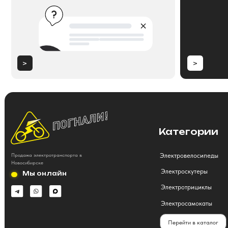
Категории
Электровелосипеды
Продажа электротранспорта в
Новосибирске
Электроскутеры
Мы онлайн
Электротрициклы
Электросамокаты
Перейти в каталог
ИП Хрястов В.В.
Магазин "Погнали!"