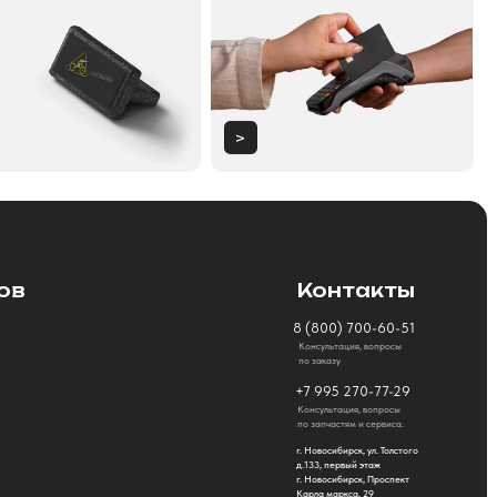
Контакты
8 (800) 700-60-51
Консультация, вопросы
по заказу
+7 995 270-77-29
Консультация, вопросы
по запчастям и сервиса.
г. Новосибирск, ул. Толстого
д.133, первый этаж
г. Новосибирск, Проспект
Карла маркса, 29
Как дойти к нам
Политика конфиденциальности