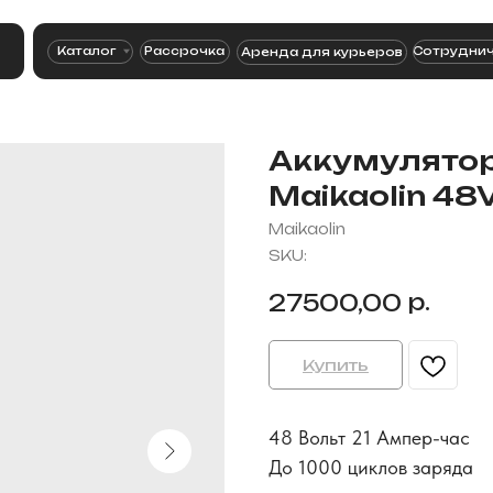
8
Каталог
Рассрочка
Сотрудничество
Аренда для курьеров
Аккумулятор
Maikaolin 48
Maikaolin
SKU:
р.
27500,00
Купить
48 Вольт 21 Ампер-час
До 1000 циклов заряда