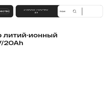
 (800) 700-60-
поиск.
|
51
 литий-ионный
V/20Ah