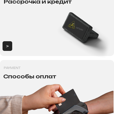
Консультация, вопросы
по заказу
Как дойти к нам
+7 995 270-77-29
Консультация, вопросы
г. Новосибирск, ул. Толстого
по запчастям и сервиса.
д.133, первый этаж
г. Новосибирск, Проспект
Карла маркса, 29
ИП Хрястов В.В.
Магазин "Погнали!"
Политика конфиденциальности