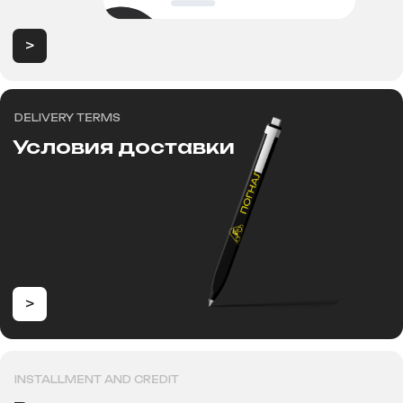
Продажа электротранспорта в
Новосибирске
Категории
Аксессуары
Электровелосипеды
Запчасти
Электроскутеры
Аккумуляторы
Электротрициклы
Шины, камеры, колодки
Электросамокаты
Шлемы, каски и защита
Перейти в каталог
Для клиентов
Рассрочка
Обзоры
FAqs
Доставка и оплата
и кредит
Контакты
Мы онлайн
8 (800) 700-60-51