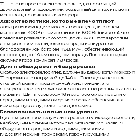
Z1 — это не просто электровелосипед, а настоящий
двухколесный внедорожник, созданный для тех, кто ценит
мощность, надежность и комфорт.
Характеристики, которые впечатляют
Электровелосипед Maikaolin Z1 оснащен двигателем
мощностью 400Вт (номинальная) и 800Вт (пиковая), что
позволяет развивать скорость до 45 км/ч. Этот взрослый
электровелосипед выделяется среди конкурентов
благодаря емкой батарее 48В/14Ач., обеспечивающей
запас хода до 40 км на одном заряде. Полная зарядка
аккумулятора занимает 7-8 часов.
Для любых дорог и бездорожья
Сколько электровелосипед должен выдерживать? Maikaolin
Z1 справится с нагрузкой до 140 кг! Благодаря цельной
стальной раме и продуманной конструкции, этот
электровелосипед можно использовать на различных типах
покрытия. Шины размером 16 и система амортизации с
передними и задними амортизаторами обеспечивают
комфортную езду даже по бездорожью.
Безопасность на высшем уровне
Где электровелосипеду можно развивать высокую скорость,
необходимы надежные тормоза. Maikaolin Maikaolin Z1
оборудован передними и задними дисковыми
гидравлическими тормозами, гарантирующими