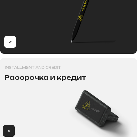
8 (800) 700-60-51
Консультация, вопросы
по заказу
Как дойти к нам
+7 995 270-77-29
Консультация, вопросы
г. Новосибирск, ул. Толстого
по запчастям и сервиса.
д.133, первый этаж
г. Новосибирск, Проспект
Карла маркса, 29
ИП Хрястов В.В.
Магазин "Погнали!"
Политика конфиденциальности