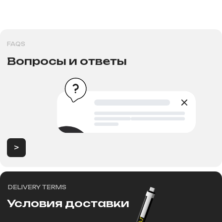
Продажа электротранспорта в
Новосибирске
Категории
Аксессуары
Электровелосипеды
Запчасти
Электроскутеры
Аккумуляторы
Электротрициклы
Шины, камеры, колодки
Электросамокаты
Шлемы, каски и защита
Перейти в каталог
Для клиентов
Рассрочка
Обзоры
FAqs
Доставка и оплата
и кредит
Контакты
Мы онлайн