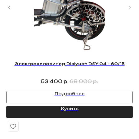
INSTALLMENT AND CREDIT
Рассрочка и кредит
>
Электровелосипед Disiyuan DSY 04 – 60/15
PAYMENT
53 400
р.
68 000
р.
Способы оплат
Подробнее
Купить
>