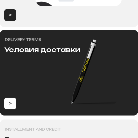
>
Продажа электротранспорта в
Новосибирске
Категории
Аксессуары
Электровелосипеды
Запчасти
Электроскутеры
Аккумуляторы
Электротрициклы
Шины, камеры, колодки
Электросамокаты
Шлемы, каски и защита
Перейти в каталог
Для клиентов