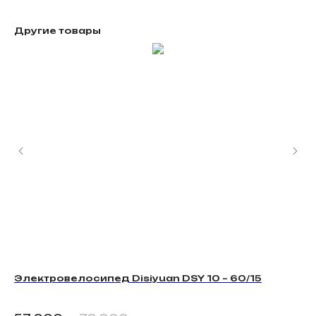
Другие товары
FAQS
Вопросы и ответы
>
DELIVERY TERMS
Условия доставки
Электровелосипед Disiyuan DSY 10 – 60/15
Эл
Мак
Зап