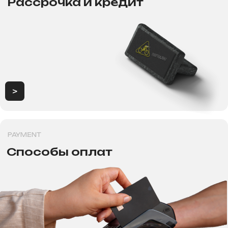
Рассрочка
Обзоры
FAqs
Доставка и оплата
и кредит
Контакты
Мы онлайн
8 (800) 700-60-51
Консультация, вопросы
по заказу
Как дойти к нам
+7 995 270-77-29
Консультация, вопросы
г. Новосибирск, ул. Толстого
по запчастям и сервиса.
д.133, первый этаж
г. Новосибирск, Проспект
Карла маркса, 29
ИП Хрястов В.В.
Магазин "Погнали!"
Политика конфиденциальности